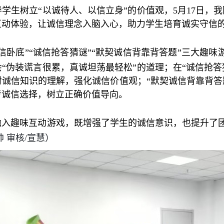
导学生树立
“以诚待人、以信立身”的价值观，5月
17日
，
我
互动体验，让诚信理念入脑入心，助力学生培育诚实守信
诚信卧底
”“
诚信抢答猜谜
”“
默契诚信背靠背答题
”三大趣味
“伪装谎言很累，真诚坦荡最轻松”的道理
；在
“诚信抢
对诚信知识的理解，强化诚信价值观；“默契诚信背靠背答
考诚信选择，树立正确价值导向。
融入趣味互动游戏，既增强了学生的诚信意识，也提升了
帅 审核/宣慧）