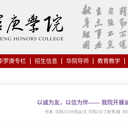
华罗庚专栏
招生信息
华院导师
教育教学
以诚为友，以信为伴—— 我院开展
作者: 华院231叶雨焱/文 华院232丁新男/摄 时间: