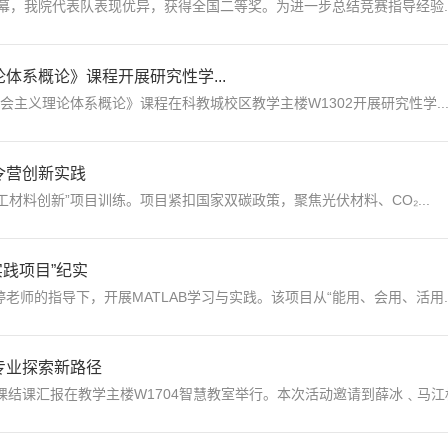
满落幕，我院代表队表现优异，获得全国二等奖。为进一步总结竞赛指导经验..
体系概论》课程开展研究性学...
会主义理论体系概论》课程在科教城校区教学主楼W1302开展研究性学..
令营创新实践
工材料创新”项目训练。项目紧扣国家双碳政策，聚焦光伏材料、CO₂...
实践项目”纪实
婷老师的指导下，开展MATLAB学习与实践。该项目从“能用、会用、活用..
专业探索新路径
讨课结课汇报在教学主楼W1704智慧教室举行。本次活动邀请到薛冰﹑马江权.