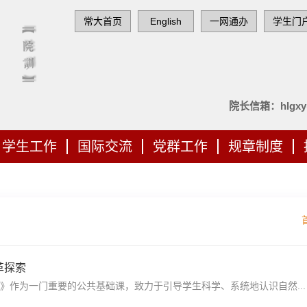
常大首页
English
一网通办
学生门
院长信箱：hlgxy@
学生工作
国际交流
党群工作
规章制度
革探索
》作为一门重要的公共基础课，致力于引导学生科学、系统地认识自然...