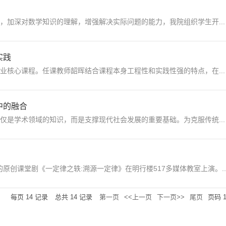
，加深对数学知识的理解，增强解决实际问题的能力，我院组织学生开...
实践
业核心课程。任课教师韶晖结合课程本身工程性和实践性强的特点，在...
中的融合
仅是学术领域的知识，而是支撑现代社会发展的重要基础。为克服传统...
的原创课堂剧《一定律之轶:溯源一定律》在明行楼517多媒体教室上演。..
每页
14
记录
总共
14
记录
第一页
<<上一页
下一页>>
尾页
页码