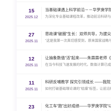
15
当基础课遇上科学前沿－－华罗庚学院
为深化专业基础课程改革，推动前沿科研与本
2025.12
27
思政课“破圈”生长：双师共导，为拔
“这是我第一次真切感受到，原来国家战略与
2025.11
12
让抽象数值“活”起来——朱霖霖老师
在当今科技飞速发展的时代，数值计算已成
2025.11
11
科研反哺教学 探究引领成长 ——我院
如何打破基础理论课的“枯燥”标签，让前沿
2025.11
23
化工车“跑”出好成绩——华罗庚学院“