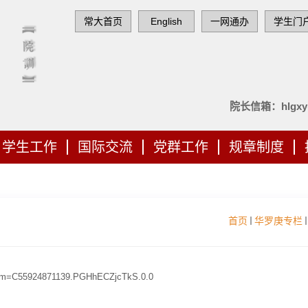
常大首页
English
一网通办
学生门
院长信箱：hlgxy@
学生工作
国际交流
党群工作
规章制度
首页
华罗庚专栏
?spm=C55924871139.PGHhECZjcTkS.0.0